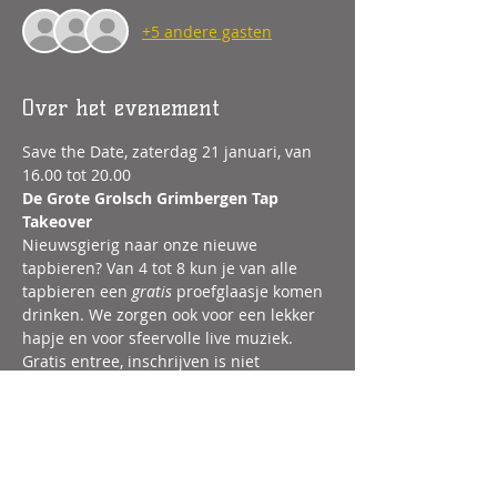
+5 andere gasten
Over het evenement
Save the Date, zaterdag 21 januari, van 
16.00 tot 20.00
De Grote Grolsch Grimbergen Tap 
Takeover
Nieuwsgierig naar onze nieuwe 
tapbieren? Van 4 tot 8 kun je van alle 
tapbieren een 
gratis 
proefglaasje komen 
drinken. We zorgen ook voor een lekker 
hapje en voor sfeervolle live muziek.
Gratis entree, inschrijven is niet 
verplicht (wel prettig ivm organisatie).
Graag tot ziens, bij Proeflokaal Moolenaar