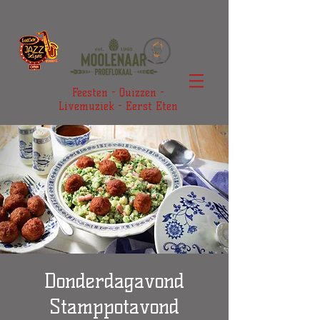
Feesten - Quizzen -
Livemuziek - Eerst Eten
Donderdagavond
Stamppotavond