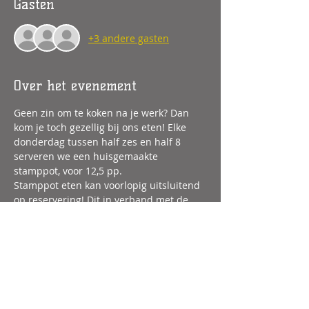
Gasten
+3 andere gasten
Over het evenement
Geen zin om te koken na je werk? Dan 
kom je toch gezellig bij ons eten! Elke 
donderdag tussen half zes en half 8 
serveren we een huisgemaakte 
stamppot, voor 12,5 pp.
Stamppot eten kan voorlopig uitsluitend 
op reservering! Dit in verband met de 
personele planning en met de inkoop.
Deel dit evenement