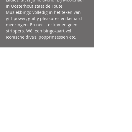
in Oosterhout staat de Foute 
Muziekbingo volledig in het teken van 
girl power, guilty pleasures en keihard 
meezingen. En nee… er komen geen 
strippers. Wél een bingokaart vol 
iconische diva’s, popprinsessen etc. 
Deel dit evenement
Openingstijden
:
Donderdag
16:00 - 00:00 uur
Vrijdag
15:00 - 01:00 uur
Zaterdag
15:00 - 01:00 uur
Zondag
15:00 - 22:00 uur