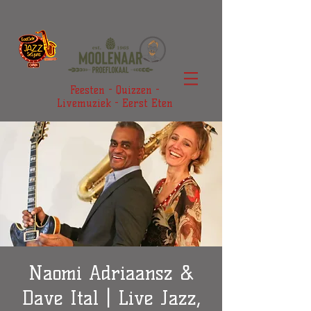
Feesten - Quizzen -
Livemuziek - Eerst Eten
Naomi Adriaansz &
Dave Ital | Live Jazz,