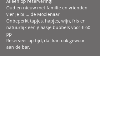
Alleen op reservering!
Oud en nieuw met familie en vrienden 
vier je bij... de Moolenaar
Onbeperkt tapjes, hapjes, wijn, fris en 
natuurlijk een glaasje bubbels voor € 60 
pp
Reserveer op tijd, dat kan ook gewoon 
aan de bar. 
Deel dit evenement
Openingstijden
:
Donderdag
16:00 - 00:00 uur
Vrijdag
15:00 - 01:00 uur
Zaterdag
15:00 - 01:00 uur