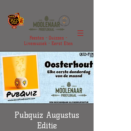
Feesten - Quizzen -
Livemuziek - Eerst Eten
Pubquiz Augustus
Editie