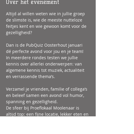
Over het evenement
Altijd al willen weten wie in jullie groep 
de slimste is, wie de meeste nutteloze 
feitjes kent en wie gewoon komt voor de 
gezelligheid?
Dan is de PubQuiz Oosterhout januari 
dé perfecte avond voor jou en je team!
In meerdere rondes testen we jullie 
kennis over allerlei onderwerpen: van 
algemene kennis tot muziek, actualiteit 
en verrassende thema’s.
Verzamel je vrienden, familie of collega’s 
en beleef samen een avond vol humor, 
spanning en gezelligheid. 
De sfeer bij Proeflokaal Moolenaar is 
altijd top: een fijne locatie, lekker eten en 
drinken en een geweldige quizbeleving 
maken deze PubQuiz in Oosterhout tot 
een avond die je niet wilt missen. 