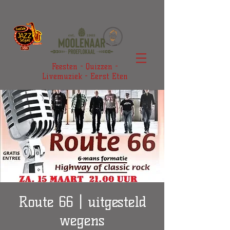
Feesten - Quizzen -
Livemuziek - Eerst Eten
Route 66 | uitgesteld
wegens