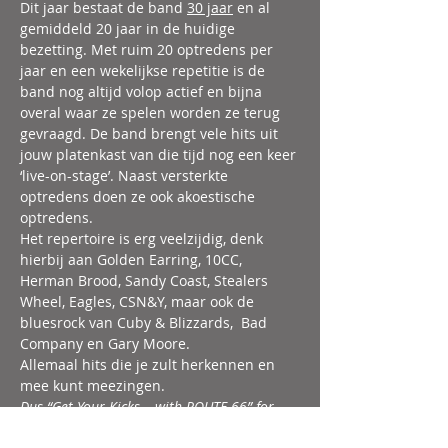
Dit jaar bestaat de band 
30 jaar
 en al 
gemiddeld 20 jaar in de huidige 
bezetting. Met ruim 20 optredens per 
jaar en een wekelijkse repetitie is de 
band nog altijd volop actief en bijna 
overal waar ze spelen worden ze terug 
gevraagd. De band brengt vele hits uit 
jouw platenkast van die tijd nog een keer 
‘live-on-stage’. Naast versterkte 
optredens doen ze ook akoestische 
optredens.
Het repertoire is erg veelzijdig, denk 
hierbij aan Golden Earring, 10CC, 
Herman Brood, Sandy Coast, Stealers 
Wheel, Eagles, CSN&Y, maar ook de 
bluesrock van Cuby & Blizzards,  Bad 
Company en Gary Moore.
Allemaal hits die je zult herkennen en 
mee kunt meezingen.
Dus “Get Your Kicks….with ROUTE 66” for 
the best Classic-Rock & Nederbeat en laat je 