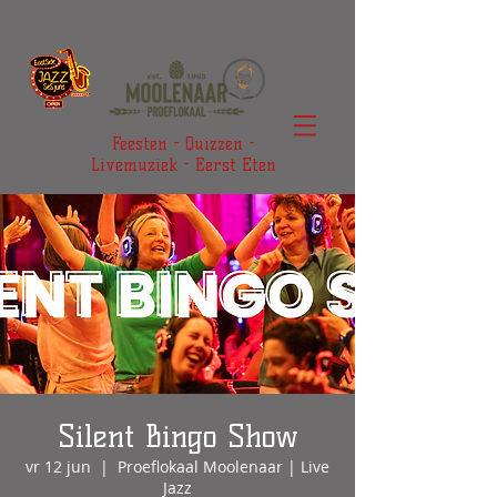
Feesten - Quizzen -
Livemuziek - Eerst Eten
Silent Bingo Show
vr 12 jun
  |  
Proeflokaal Moolenaar | Live
Jazz