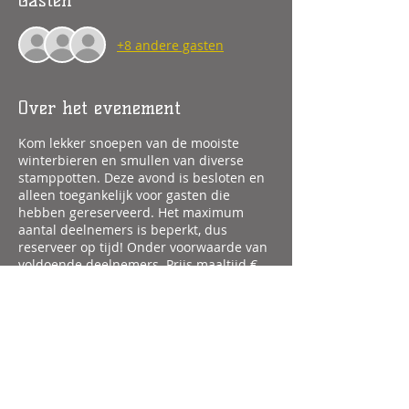
Gasten
+8 andere gasten
Over het evenement
Kom lekker snoepen van de mooiste
winterbieren en smullen van diverse
stamppotten. Deze avond is besloten en
alleen toegankelijk voor gasten die
hebben gereserveerd. Het maximum
aantal deelnemers is beperkt, dus
reserveer op tijd! Onder voorwaarde van
voldoende deelnemers. Prijs maaltijd €
31,95 ppincl. 2 (Kerst)bieren van de tap.
Deel dit evenement