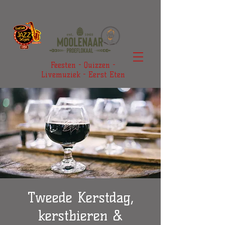
Feesten - Quizzen -
Livemuziek - Eerst Eten
Tweede Kerstdag,
kerstbieren &