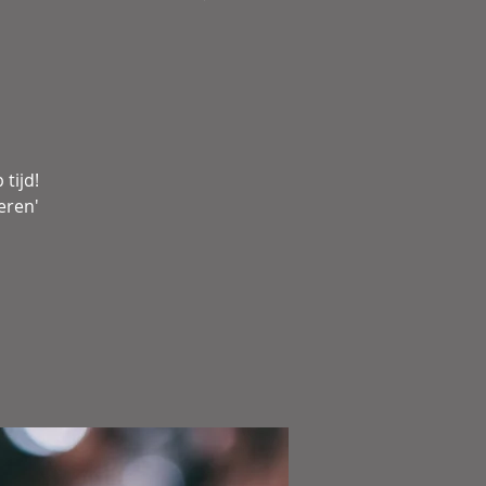
tijd!
eren'