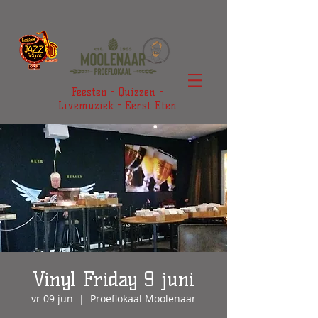
Feesten - Quizzen -
Livemuziek - Eerst Eten
Vinyl Friday 9 juni
vr 09 jun
  |  
Proeflokaal Moolenaar