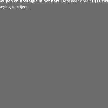
heupen en nostalgie in het hart
. Deze keer draait 
DJ Lucië
eging te krijgen.