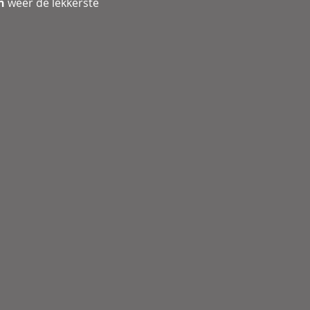
n
 weer de lekkerste 