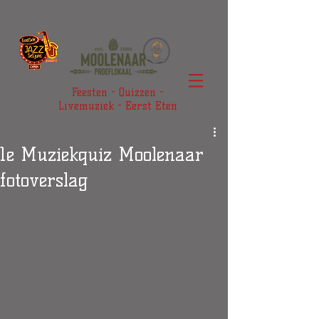
Feesten - Quizzen -
Livemuziek - Eerst Eten
1e Muziekquiz Moolenaar
fotoverslag