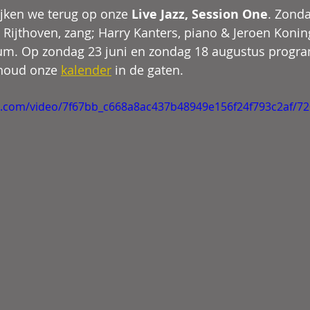
ijken we terug op onze 
Live Jazz, Session One
. Zonda
Rijthoven, zang; Harry Kanters, piano & Jeroen Koning
ium. Op zondag 23 juni en zondag 18 augustus prog
 houd onze 
kalender
 in de gaten.
tic.com/video/7f67bb_c668a8ac437b48949e156f24f793c2af/7